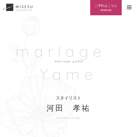
ご予約はこちら
RESERVED
トップ
店舗一覧
mariage
MISESU久留米本店
mariage yame
mariage 博多店
Yame
mariage 筑紫野店
mariage 八女店
スタイリスト
スタッフ
河田 孝祐
ブログ
Kawata Kousuke
スパ